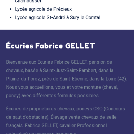
Chamousset
Lycée agricole de Précieux
Lycée agricole St-André à Sury le Comtal
Écuries Fabrice GELLET
Bienvenue aux Ecuries Fabrice GELLET, pension de
chevaux, basée à Saint-Just-Saint-Rambert, dans la
Plaine-du-Forez, près de Saint-Etienne, dans la Loire (42).
Nous vous accueillons, vous et votre monture (cheval,
poney) avec différentes formules possibles.
Écuries de propriétaires chevaux, poneys CSO (Concours
de saut d’obstacles). Élevage vente chevaux de selle
français. Fabrice GELLET, cavalier Professionnel
spécialisé en concours hippiques.